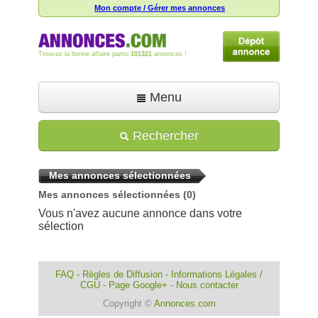
Mon compte / Gérer mes annonces
Trouvez la bonne affaire parmi
101321
annonces !
Menu
Accueil
Rechercher
Déposer une annonce
Mes annonces sélectionnées
Toutes les annonces
Mes annonces sélectionnées
(0)
Mon compte
Vous n'avez aucune annonce dans votre
sélection
Aide
FAQ
-
Règles de Diffusion
-
Informations Légales /
CGU
-
Page Google+
-
Nous contacter
Copyright ©
Annonces.com