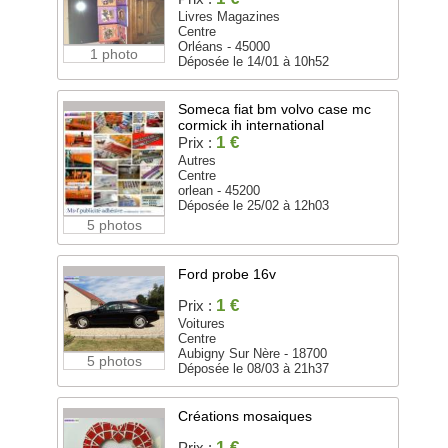
Livres Magazines
Centre
Orléans - 45000
1 photo
Déposée le 14/01 à 10h52
Someca fiat bm volvo case mc
cormick ih international
1 €
Prix :
Autres
Centre
orlean - 45200
Déposée le 25/02 à 12h03
5 photos
Ford probe 16v
1 €
Prix :
Voitures
Centre
Aubigny Sur Nère - 18700
5 photos
Déposée le 08/03 à 21h37
Créations mosaiques
1 €
Prix :