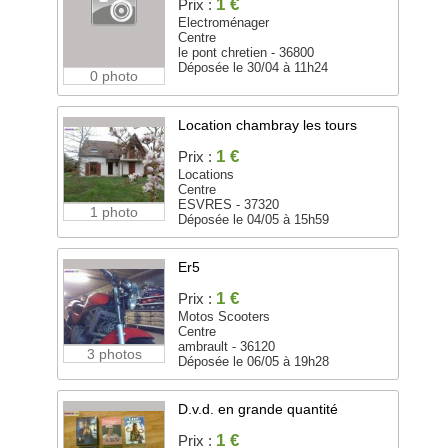
1 €
Prix :
Electroménager
Centre
le pont chretien - 36800
Déposée le 30/04 à 11h24
0 photo
Location chambray les tours
1 €
Prix :
Locations
Centre
ESVRES - 37320
1 photo
Déposée le 04/05 à 15h59
Er5
1 €
Prix :
Motos Scooters
Centre
ambrault - 36120
3 photos
Déposée le 06/05 à 19h28
D.v.d. en grande quantité
1 €
Prix :