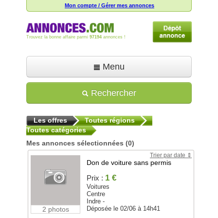
Mon compte / Gérer mes annonces
Trouvez la bonne affaire parmi
97194
annonces !
Menu
Accueil
Rechercher
Déposer une annonce
Les offres
Toutes régions
Toutes les annonces
Toutes catégories
Mon compte
Mes annonces sélectionnées
(0)
Trier par date
Aide
Don de voiture sans permis
1 €
Prix :
Voitures
Centre
Indre -
Déposée le 02/06 à 14h41
2 photos