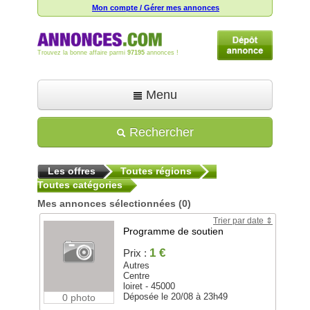
Mon compte / Gérer mes annonces
Trouvez la bonne affaire parmi
97195
annonces !
Menu
Accueil
Rechercher
Déposer une annonce
Les offres
Toutes régions
Toutes les annonces
Toutes catégories
Mon compte
Mes annonces sélectionnées
(0)
Trier par date
Aide
Programme de soutien
1 €
Prix :
Autres
Centre
loiret - 45000
Déposée le 20/08 à 23h49
0 photo