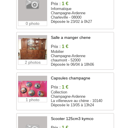
1 €
Prix :
Informatique
Champagne-Ardenne
Charleville - 08000
Déposée le 23/02 à 0h27
0 photo
Salle a manger chene
1 €
Prix :
Mobilier
Champagne-Ardenne
chaumont - 52000
2 photos
Déposée le 06/04 à 18h06
Capsules champagne
1 €
Prix :
Collection
Champagne-Ardenne
1 photo
La villeneuve au chène - 10140
Déposée le 13/05 à 13h24
Scooter 125cm3 kymco
1 €
Prix :