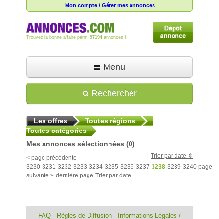
Mon compte / Gérer mes annonces
Trouvez la bonne affaire parmi
97194
annonces !
Menu
Accueil
Rechercher
Déposer une annonce
Les offres
Toutes régions
Toutes les annonces
Toutes catégories
Mon compte
Mes annonces sélectionnées
(0)
Trier par date
< page précédente
Aide
3230
3231
3232
3233
3234
3235
3236
3237
3238
3239
3240
page
suivante >
dernière page
Trier par date
FAQ
-
Règles de Diffusion
-
Informations Légales /