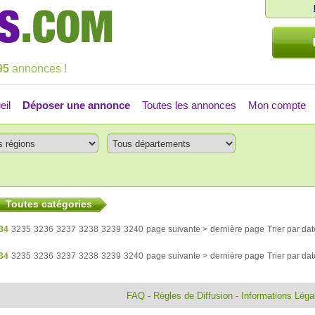
95
annonces !
eil
Déposer une annonce
Toutes les annonces
Mon compte
Toutes catégories
34
3235
3236
3237
3238
3239
3240
page suivante >
dernière page
Trier par dat
34
3235
3236
3237
3238
3239
3240
page suivante >
dernière page
Trier par dat
FAQ
-
Règles de Diffusion
-
Informations Lég