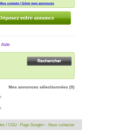
Mon compte / Gérer mes annonces
Aide
Mes annonces sélectionnées
(0)
e
e
ales / CGU
-
Page Google+
-
Nous contacter